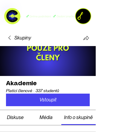
Skupiny
Akademie
Platící členové
·
337 studentů
Vstoupit
Diskuse
Média
Info o skupině