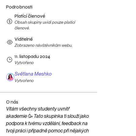
Podrobnosti
Platící členové
Obsah skupiny uvidí pouze platící
členové.
Viditelné
Zobrazeno návštěvníkům webu.
11. listopadu 2024
Vytvořeno
Světlana Meshko
Vytvořeno
O nás
Vítám všechny studenty uvnitř 
akademie 🥳 Tato skupinka ti slouží jako 
podpora k tvému vzdělání, feedback na 
tvoji práci i případně pomoc při nějakých 