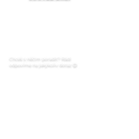
Q&A
Portfolio
Recenze
Dárkový poukaz
Chceš s něčím poradit? Rádi
odpovíme na jakýkoliv dotaz 😌
Jméno
Příjmení
E‑mail
Telefon