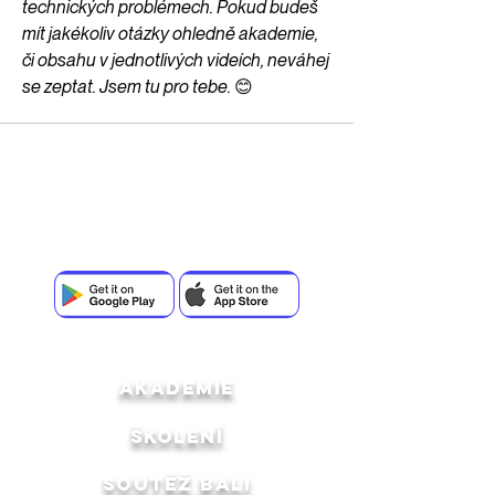
technických problémech. Pokud budeš 
mít jakékoliv otázky ohledně akademie, 
či obsahu v jednotlivých videích, neváhej 
se zeptat. Jsem tu pro tebe. 😊
Stáhni si aplikaci a buď součástí komunity
Creator Space
akademie
ŠKOLENÍ
SOUTĚŽ BALI