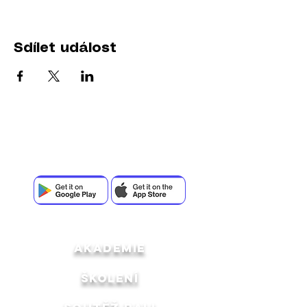
Sdílet událost
Stáhni si aplikaci a buď součástí komunity
Creator Space
akademie
ŠKOLENÍ