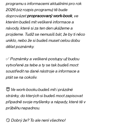
programu s informacemi aktuálními pro rok 
2026 (viz rozpis programu) tě bude 
doprovázet 
propracovaný work-book
, ve 
kterém budeš mít veškeré informace a 
návody, které si za ten den ukážeme a 
projdeme. Tudíž se nemusíš bát, že by ti něco 
uniklo, nebo že si budeš muset celou dobu 
dělat poznámky.
✅ Poznámky a veškeré postupy už budou 
vytvořené za tebe a ty se tak budeš moct 
soustředit na dané nástroje a informace a 
ptát se na cokoliv.
😇 Ve work-booku budeš mít i prázdné 
stránky, do kterých si budeš moct zapisovat 
případně svoje myšlenky a nápady, které tě v 
průběhu napadnou.
😏 Dobrý že? To ale není všechno!