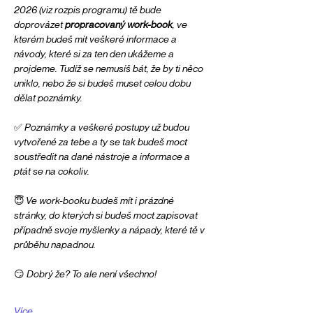
2026 (viz rozpis programu) tě bude 
doprovázet 
propracovaný work-book
, ve 
kterém budeš mít veškeré informace a 
návody, které si za ten den ukážeme a 
projdeme. Tudíž se nemusíš bát, že by ti něco 
uniklo, nebo že si budeš muset celou dobu 
dělat poznámky.
✅ Poznámky a veškeré postupy už budou 
vytvořené za tebe a ty se tak budeš moct 
soustředit na dané nástroje a informace a 
ptát se na cokoliv.
😇 Ve work-booku budeš mít i prázdné 
stránky, do kterých si budeš moct zapisovat 
případně svoje myšlenky a nápady, které tě v 
průběhu napadnou.
😏 Dobrý že? To ale není všechno!
Více