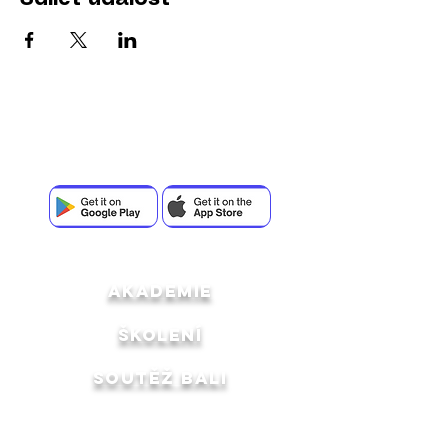
Stáhni si aplikaci a buď součástí komunity
Creator Space
akademie
ŠKOLENÍ
SOUTĚŽ BALI
Q&A
Portfolio