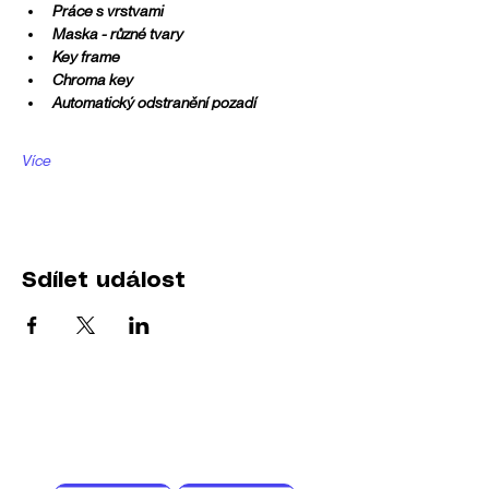
Práce s vrstvami
Maska - různé tvary
Key frame
Chroma key
Automatický odstranění pozadí
Více
Sdílet událost
Stáhni si aplikaci a buď součástí komunity
Creator Space