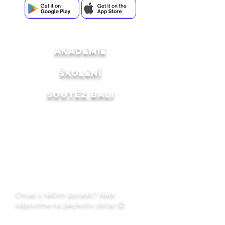
akademie
ŠKOLENÍ
SOUTĚŽ BALI
Q&A
Portfolio
Recenze
Dárkový poukaz
Chceš s něčím poradit? Rádi
odpovíme na jakýkoliv dotaz 😌
Jméno