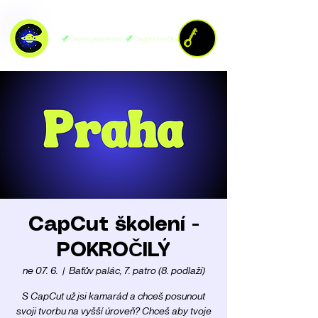
CapCut školení -
POKROČILÝ
ne 07. 6.
  |  
Baťův palác, 7. patro (8. podlaží)
S CapCut už jsi kamarád a chceš posunout
svoji tvorbu na vyšší úroveň? Chceš aby tvoje