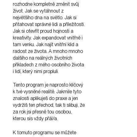
rozhodne kompletně změnit svůj
život. Jak se vytáhnout z
největšího dna na světlo. Jak si
přitahovat správné lidi a příležitosti.
Jak si otevřít proud hojnosti a
kreativity. Jak expandovat vnitřně i
tam venku. Jak najít vnitřní klid a
radost ze života. A mnoho mnoho
dalšího na reálných životních
příkladech z mého osobního života
i lidí, který nimi propluli.
Tento program je naprosto klíčový
k tvé vysněné realitě. Jakmile tyto
znalosti aplikuješ do praxe a jen
vydržíš ten přechod, tak ti slibuji, že
za rok jsi přesně tou osobou,
kterou sis vždy přál/a.
K tomuto programu se můžete