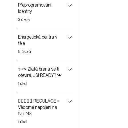
Přeprogramování
identity
.
3 úkoly
Energetická centra v
těle
.
9 úkolů
✨🗝️ Zlatá brána se ti
otevírá, JSI READY? 🦋
.
1 úkol
🧘🏻‍♀️🏋️‍♀ REGULACE =
Vědomé napojení na
tvůj NS
.
1 úkol