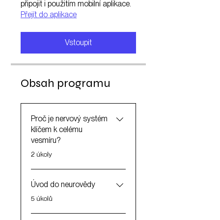
připojit i použitím mobilní aplikace.
Přejít do aplikace
Vstoupit
Obsah programu
Proč je nervový systém
klíčem k celému
vesmíru?
.
2 úkoly
Úvod do neurovědy
.
5 úkolů