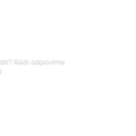
dit? Rádi odpovíme

Příjmení
Telefon