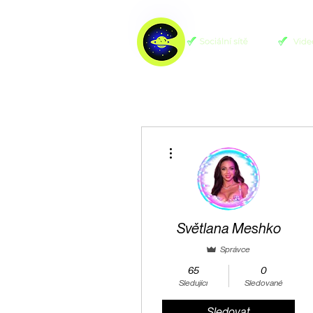
Další akce
Světlana Meshko
Správce
65
0
Sledující
Sledované
Sledovat