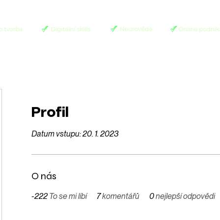
Profil
Datum vstupu: 20. 1. 2023
O nás
-222
To se mi líbí
7
komentářů
0
nejlepší odpovědi