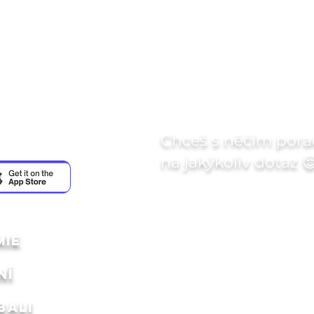
součástí komunity
Chceš s něčím pora
ace
na jakýkoliv dotaz 
Jméno
mie
NÍ
E‑mail
BALI