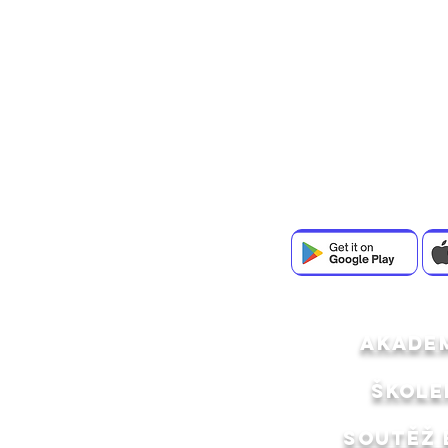
Stáhni si aplikaci a buď 
Creator Sp
akade
ŠKOLE
SOUTĚŽ 